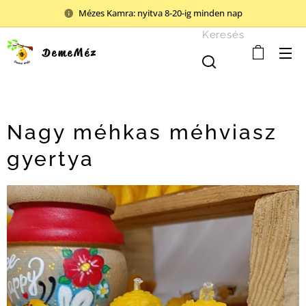
Mézes Kamra: nyitva 8-20-ig minden nap
Keresés
DemeMéz
Nagy méhkas méhviasz
gyertya