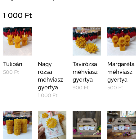
1 000
Ft
Tulipàn
Nagy
Tavirózsa
Margaréta
rózsa
méhviasz
méhviasz
500
Ft
méhviasz
gyertya
gyertya
gyertya
900
Ft
500
Ft
1 000
Ft