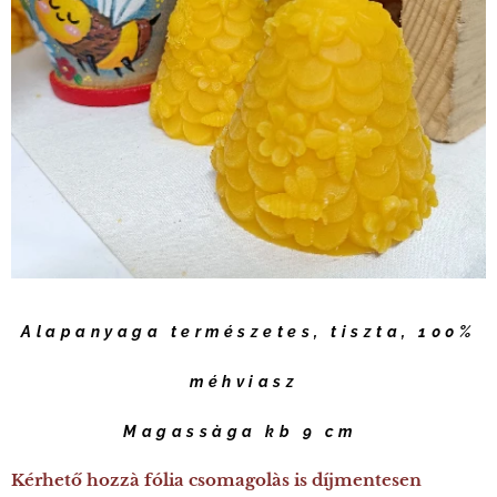
Alapanyaga természetes, tiszta, 100%
méhviasz
Magassàga kb 9 cm
Kérhető hozzà fólia csomagolàs is díjmentesen