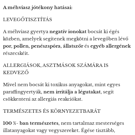
A méhviasz jótékony hatásai:
LEVEGŐTISZTÍTÁS
A méhviasz gyertya
negatív ionokat
bocsát ki égés
közben, amelyek segítenek megkötni a levegőben lévő
por, pollen, penészspóra, állatszőr
és
egyéb allergének
részecskéit.
ALLERGIÁSOK, ASZTMÁSOK SZÁMÁRA IS
KEDVEZŐ
Mivel nem bocsát ki toxikus anyagokat, mint egyes
paraffingyertyák,
nem irritálja a légutakat
, segít
csökkenteni az allergiás reakciókat.
TERMÉSZETES ÉS KÖRNYEZETBARÁT
100 %- ban természetes
, nem tartalmaz mesterséges
illatanyagokat vagy vegyszereket. Égése tisztább,