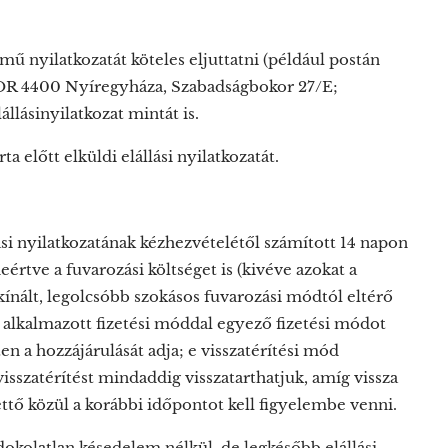
lmű nyilatkozatát köteles eljuttatni (például postán
TOR 4400 Nyíregyháza, Szabadságbokor 27/E;
lásinyilatkozat mintát is.
a előtt elküldi elállási nyilatkozatát.
lási nyilatkozatának kézhezvételétől számított 14 napon
deértve a fuvarozási költséget is (kivéve azokat a
kínált, legolcsóbb szokásos fuvarozási módtól eltérő
án alkalmazott fizetési móddal egyező fizetési módot
n a hozzájárulását adja; e visszatérítési mód
sszatérítést mindaddig visszatarthatjuk, amíg vissza
ttő közül a korábbi időpontot kell figyelembe venni.
okolatlan késedelem nélkül, de legkésőbb elállási