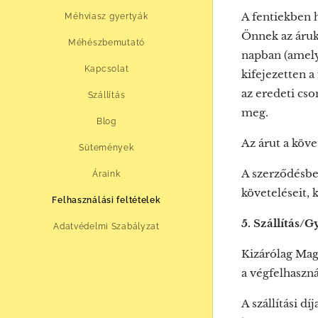
A fentiekben h
Méhviasz gyertyák
Önnek az áruk 
Méhészbemutató
napban (amely 
Kapcsolat
kifejezetten a
az eredeti cso
Szállítás
meg.
Blog
Az árut a köv
Sütemények
A szerződésben
Áraink
követeléseit, 
Felhasználási feltételek
5. Szállítás/G
Adatvédelmi Szabályzat
Kizárólag Magy
a végfelhaszn
A szállítási d