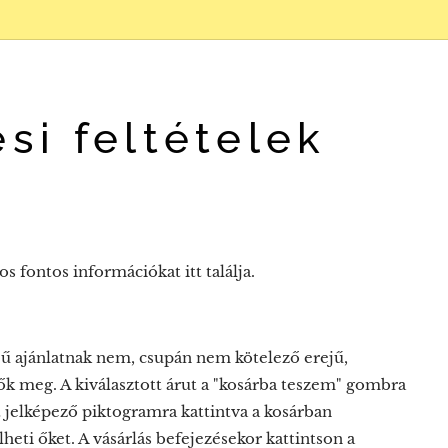
si feltételek
fontos információkat itt találja.
jű ajánlatnak nem, csupán nem kötelező erejű,
ők meg. A kiválasztott árut a "kosárba teszem" gombra
at jelképező piktogramra kattintva a kosárban
eti őket. A vásárlás befejezésekor kattintson a