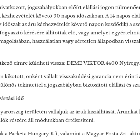
ivatkozott, jogszabályokban előírt elállási jogon túlmenően
kézhezvételét követő 90 napos időszakban. A 14 napos elállá
időszak az áru kézhezvételét követő napon kezdődik) a szer
 fogyasztó kérésére állítottak elő, vagy amelyet egyértelm
magolásában, használatlan vagy sértetlen állapodban visszakü
etkező címre küldheti vissza: DEME VIKTOR 4400 Nyíregy
 kikötött, önként vállalt visszaküldési garancia nem érinti 
különös tekintettel a jogszabályban biztosított elállási és s
yártási idő
arország területén vállaljuk az áruk kiszállítását. Áruink
álók részére áll módunkban értékesíteni.
íjak a Packeta Hungary Kft, valamint a Magyar Posta Zrt. akt