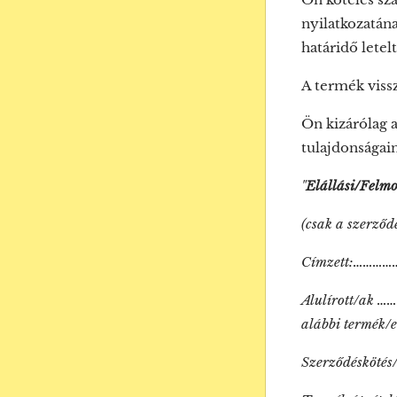
nyilatkozatána
határidő letel
A termék vissz
Ön kizárólag 
tulajdonságai
"
Elállási/Felmo
(csak a szerződé
Címzett:………
Alulírott/ak …
alábbi termék/e
Szerződésköté