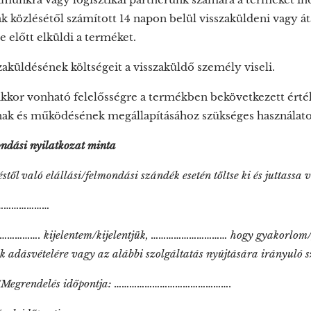
k közlésétől számított 14 napon belül visszaküldeni vagy át
te előtt elküldi a terméket.
aküldésének költségeit a visszaküldő személy viseli.
akkor vonható felelősségre a termékben bekövetkezett érték
nak és működésének megállapításához szükséges használato
ndási nyilatkozat minta
stől való elállási/felmondási szándék esetén töltse ki és juttassa v
……………………
………………. kijelentem/kijelentjük, ………………………… hogy gyakorlom/gy
k adásvételére vagy az alábbi szolgáltatás nyújtására irányuló s
s/Megrendelés időpontja: ……………………………………….