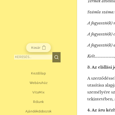
Termék átvét
Számla szám
A fogyasztó
A fogyasztó
A fogyasztó(k) 
Kosár
Kelt…………………, …
3. Az elállási 
Kezdőlap
A szerződésse
Webáruház
utasítása alap
személyére sz
VitaMix
tekintetében,
Rólunk
4. Az áru kéz
Ajándékdobozok