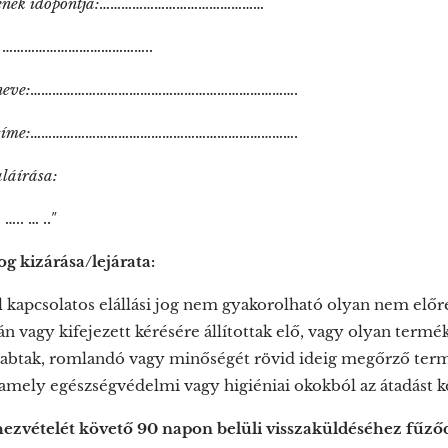
elének időpontja:………………………………………
a: …………………………………..
(k) neve:……………………………………………………………….
(k) címe:……………………………………………………………….
aláírása:
.. … .."
jog kizárása/lejárata:
l kapcsolatos elállási jog nem gyakorolható olyan nem előr
ján vagy kifejezett kérésére állítottak elő, vagy olyan ter
abtak, romlandó vagy minőségét rövid ideig megőrző term
 amely egészségvédelmi vagy higiéniai okokból az átadást k
hezvételét követő 90 napon belüli visszaküldéséhez fűződő