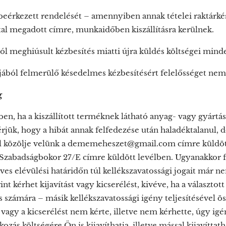
 beérkezett rendelését – amennyiben annak tételei raktár
tal megadott címre, munkaidőben kiszállításra kerülnek.
ól meghiúsult kézbesítés miatti újra küldés költségei mind
ájából felmerülő késedelmes kézbesítésért felelősséget nem
g
en, ha a kiszállított terméknek látható anyag- vagy gyártási 
érjük, hogy a hibát annak felfedezése után haladéktalanul, 
l közölje velünk a dememeheszet@gmail.com címre küld
Szabadságbokor 27/E címre küldött levélben. Ugyanakkor fel
ves elévülési határidőn túl kellékszavatossági jogait már n
int kérhet kijavítást vagy kicserélést, kivéve, ha a választot
ás számára – másik kellékszavatossági igény teljesítésével ö
t vagy a kicserélést nem kérte, illetve nem kérhette, úgy igén
lkozás költségére Ön is kijavíthatja, illetve mással kijavíttat