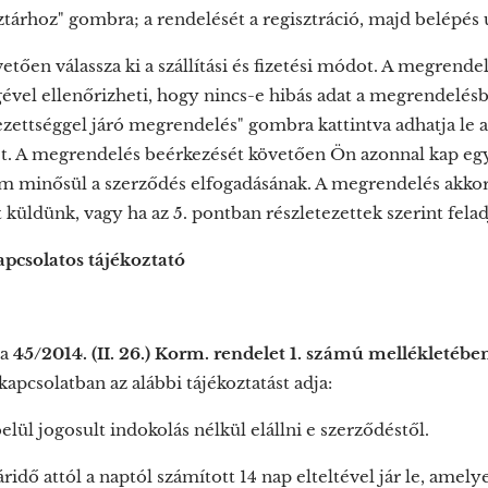
tárhoz" gombra; a rendelését a regisztráció, majd belépés u
etően válassza ki a szállítási és fizetési módot. A megrende
vel ellenőrizheti, hogy nincs-e hibás adat a megrendelésben,
lezettséggel járó megrendelés" gombra kattintva adhatja le
. A megrendelés beérkezését követően Ön azonnal kap egy 
m minősül a szerződés elfogadásának. A megrendelés akkor
t küldünk, vagy ha az 5. pontban részletezettek szerint felad
kapcsolatos tájékoztató
 a
45/2014. (II. 26.) Korm. rendelet 1. számú mellékletében
kapcsolatban az alábbi tájékoztatást adja:
lül jogosult indokolás nélkül elállni e szerződéstől.
táridő attól a naptól számított 14 nap elteltével jár le, ame