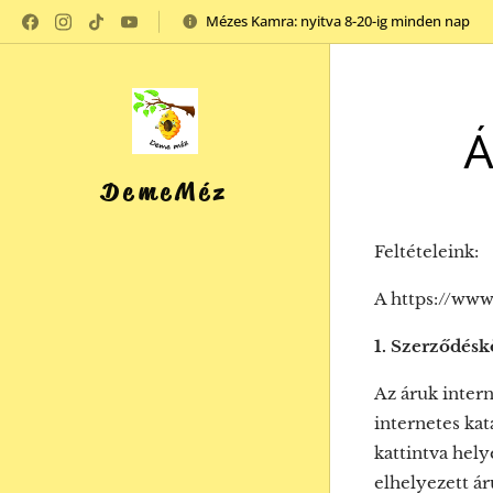
Mézes Kamra: nyitva 8-20-ig minden nap
Á
DemeMéz
Feltételeink:
A https://www
1. Szerződésk
Az áruk inter
internetes kat
kattintva hely
elhelyezett ár