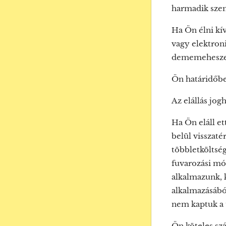
harmadik szem
Ha Ön élni kív
vagy elektron
dememeheszet@g
Ön határidőben 
Az elállás jogh
Ha Ön eláll et
belül visszatér
többletköltség
fuvarozási mód
alkalmazunk, k
alkalmazásából
nem kaptuk a t
Ön köteles sz