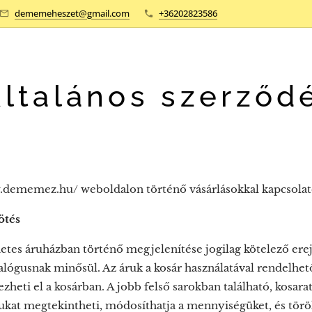
dememeheszet@gmail.com
+36202823586
ltalános szerződé
.dememez.hu/ weboldalon történő vásárlásokkal kapcsolatos 
ötés
netes áruházban történő megjelenítése jogilag kötelező ere
alógusnak minősül. Az áruk a kosár használatával rendelhet
ezheti el a kosárban. A jobb felső sarokban található, kosar
ukat megtekintheti, módosíthatja a mennyiségüket, és törölh