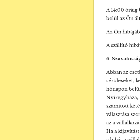
A 14:00 óráig
belül az Ön ál
Az Ön hibájáb
A szállító hib
6. Szavatossá
Abban az esetb
sérüléseket, k
hónapon belü
Nyíregyháza, 
számított kété
választása szer
az a vállalkoz
Ha a kijavítás
a hibát a válla