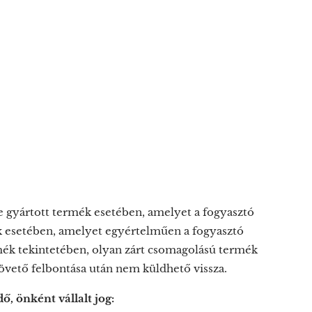
e gyártott termék esetében, amelyet a fogyasztó
mék esetében, amelyet egyértelműen a fogyasztó
ék tekintetében, olyan zárt csomagolású termék
övető felbontása után nem küldhető vissza.
, önként vállalt jog: