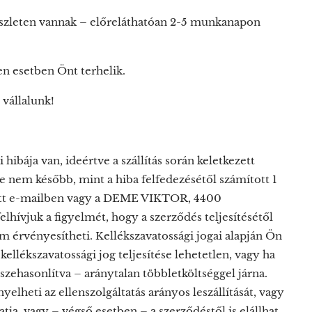
készleten vannak – előreláthatóan 2-5 munkanapon
en esetben Önt terhelik.
 vállalunk!
hibája van, ideértve a szállítás során keletkezett
de nem később, mint a hiba felfedezésétől számított 1
ött e-mailben vagy a DEME VIKTOR, 4400
hívjuk a figyelmét, hogy a szerződés teljesítésétől
em érvényesítheti. Kellékszavatossági jogai alapján Ön
t kellékszavatossági jog teljesítése lehetetlen, vagy ha
sszehasonlítva – aránytalan többletköltséggel járna.
yelheti az ellenszolgáltatás arányos leszállítását, vagy
hatja, vagy – végső esetben – a szerződéstől is elállhat.