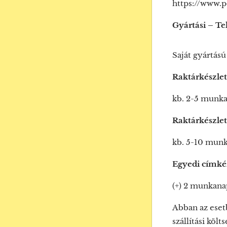
https://www.
Gyártási – Tel
Saját gyártású
Raktárkészle
kb. 2-5 munk
Raktárkészle
kb. 5-10 mun
Egyedi címké
(+) 2 munkana
Abban az eset
szállítási köl