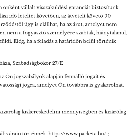
 önként vállalt visszaküldési garanciát biztosítunk
si idő leteltét követően, az átvételt követő 90
ződéstől úgy is elállhat, ha az árut, amelyet nem
űen nem a fogyasztó személyére szabtak, hiánytalanul,
ldi. Elég, ha a feladás a határidőn belül történik
háza, Szabadságbokor 27/E
az Ön jogszabályok alapján fennálló jogait és
zavatossági jogra, amelyet Ön továbbra is gyakorolhat.
at kizárólag kiskereskedelmi mennyiségben és kizárólag
uális árain történnek. https://www.packeta.hu/ ;