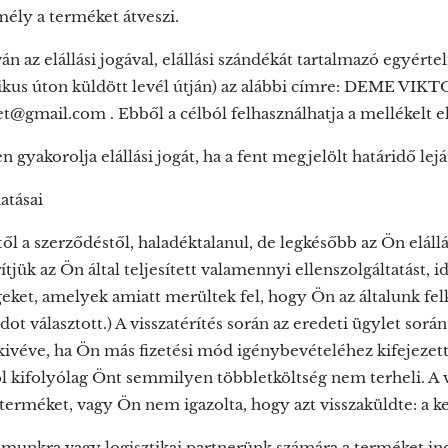
ély a terméket átveszi.
án az elállási jogával, elállási szándékát tartalmazó egyérte
ikus úton küldött levél útján) az alábbi címre: DEME VIK
mail.com . Ebből a célból felhasználhatja a mellékelt elál
gyakorolja elállási jogát, ha a fent megjelölt határidő lejárt
atásai
től a szerződéstől, haladéktalanul, de legkésőbb az Ön elál
ítjük az Ön által teljesített valamennyi ellenszolgáltatást, i
eket, amelyek amiatt merültek fel, hogy Ön az általunk fel
ot választott.) A visszatérítés során az eredeti ügylet sor
ivéve, ha Ön más fizetési mód igénybevételéhez kifejezette
 kifolyólag Önt semmilyen többletköltség nem terheli. A vi
erméket, vagy Ön nem igazolta, hogy azt visszaküldte: a ke
ámunkra vagy logisztikai partnerünk számára a terméket ind