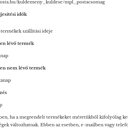
posta.hu/kuldemeny_kuldese/mpl_postacsomag
jesítési idők
 termékek szállítási ideje
ten lévő termék
anap
ten nem lévő termék
kanap
zés
p
ben, ha a megrendelt termékeket méretükből kifolyólag ket
tségek változhatnak. Ebben az esetben, e-mailben vagy telefon