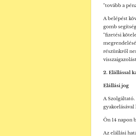
"tovább a pénz
A belépést köv
gomb segítségé
"fizetési köte
megrendelését
részünkről ne
visszaigazolás
2. Elállással 
Elállási jog
A Szolgáltató.
gyakorlásával 
Ön 14 napon be
Az elállási ha