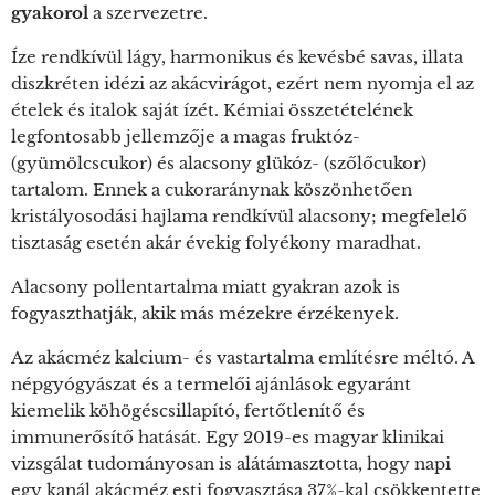
gyakorol
a szervezetre.
Íze rendkívül lágy, harmonikus és kevésbé savas, illata
diszkréten idézi az akácvirágot, ezért nem nyomja el az
ételek és italok saját ízét. Kémiai összetételének
legfontosabb jellemzője a magas fruktóz-
(gyümölcscukor) és alacsony glükóz- (szőlőcukor)
tartalom. Ennek a cukoraránynak köszönhetően
kristályosodási hajlama rendkívül alacsony; megfelelő
tisztaság esetén akár évekig folyékony maradhat.
Alacsony pollentartalma miatt gyakran azok is
fogyaszthatják, akik más mézekre érzékenyek.
Az akácméz kalcium- és vastartalma említésre méltó. A
népgyógyászat és a termelői ajánlások egyaránt
kiemelik köhögéscsillapító, fertőtlenítő és
immunerősítő hatását. Egy 2019-es magyar klinikai
vizsgálat tudományosan is alátámasztotta, hogy napi
egy kanál akácméz esti fogyasztása 37%-kal csökkentette