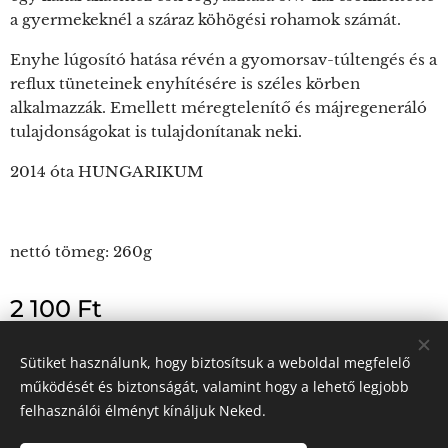
a gyermekeknél a száraz köhögési rohamok számát.
Enyhe lúgosító hatása révén a gyomorsav-túltengés és a
reflux tüneteinek enyhítésére is széles körben
alkalmazzák. Emellett méregtelenítő és májregeneráló
tulajdonságokat is tulajdonítanak neki.
2014 óta HUNGARIKUM
nettó tömeg: 260g
2 100
Ft
Készleten
Sütiket használunk, hogy biztosítsuk a weboldal megfelelő
működését és biztonságát, valamint hogy a lehető legjobb
felhasználói élményt kínáljuk Neked.
DemeMéz - Nyíregyháza - 06202823586