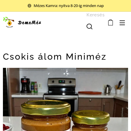
Mézes Kamra: nyitva 8-20-ig minden nap
Keresés
DemeMéz
Csokis álom Miniméz