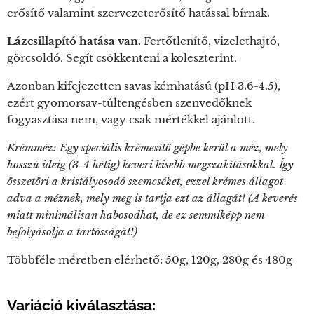
erősítő valamint szervezeterősítő hatással bírnak.
Lázcsillapító hatása van.
Fertőtlenítő, vizelethajtó,
görcsoldó. Segít csökkenteni a koleszterint.
Azonban kifejezetten savas kémhatású (pH 3.6-4.5),
ezért gyomorsav-túltengésben szenvedőknek
fogyasztása nem, vagy csak mértékkel ajánlott.
Krémméz: Egy speciális krémesítő gépbe kerül a méz, mely
hosszú ideig (3-4 hétig) keveri kisebb megszakításokkal. Így
összetöri a kristályosodó szemcséket, ezzel krémes állagot
adva a méznek, mely meg is tartja ezt az állagát! (A keverés
miatt minimálisan habosodhat, de ez semmiképp nem
befolyásolja a tartósságát!)
Többféle méretben elérhető: 50g, 120g, 280g és 480g
Variáció kiválasztása: