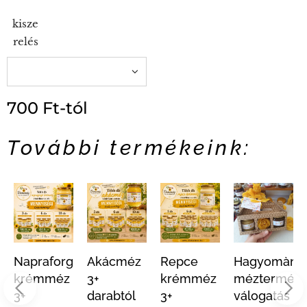
kisze
relés
700
Ft
-tól
További termékeink:
Napraforgó
Akácméz
Repce
Hagyomàny
atàs
krémméz
3+
krémméz
méztermék
3+
darabtól
3+
válogatás