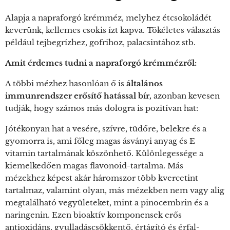
Alapja a napraforgó krémméz, melyhez étcsokoládét
keverünk, kellemes csokis ízt kapva. Tökéletes választás
például tejbegrízhez, gofrihoz, palacsintához stb.
Amit érdemes tudni a napraforgó krémmézről:
A többi mézhez hasonlóan ő is
általános
immunrendszer erősítő hatással bír,
azonban kevesen
tudják, hogy számos más dologra is pozitívan hat:
Jótékonyan hat a vesére, szívre, tüdőre, belekre és a
gyomorra is, ami főleg magas ásványi anyag és E
vitamin tartalmának köszönhető. Különlegessége a
kiemelkedően magas flavonoid-tartalma. Más
mézekhez képest akár háromszor több kvercetint
tartalmaz, valamint olyan, más mézekben nem vagy alig
megtalálható vegyületeket, mint a pinocembrin és a
naringenin. Ezen bioaktív komponensek erős
antioxidáns, gyulladáscsökkentő, értágító és érfal-